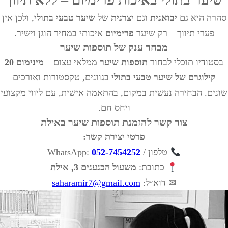
סהרה היא גם
יבואנית
וגם
יצרנית
של
שיער טבעי בתולי
, ולכן אין
פערי תיווך – רק שיער
פרימיום
איכותי במחיר הוגן וישיר.
מבחר ענק של
תוספות שיער
בסטודיו תוכלי לבחור
תוספות שיער
ממלאי עצום –
מינימום 20
קילוגרם של שיער טבעי בתולי
בגוונים, טקסטורות ואורכים
שונים. הבחירה נעשית במקום, בהתאמה אישית, עם ליווי מקצועי
ויחס חם.
צור קשר להזמנת
תוספות שיער באילת
פרטי יצירת קשר:
טלפון / WhatsApp:
052-7454252
כתובת:
משעול הכנענים 3, אילת
✉ דוא״ל:
saharamir7@gmail.com